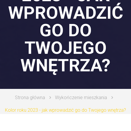
WPROWADZIĆ
PORADY
GO DO
TWOJEGO
WNĘTRZA?
Strona główna
Wykończenie mieszkania
Kolor roku 2023 - jak wprowadzić go do Twojego wnętrza?