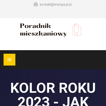
kontakt@energia-pl.pl
WYKOŃCZENIE MIESZKANIA
KOLOR ROKU
DESIGN ŁAZIENKI
2023 - JAK
DESIGN KUCHNI