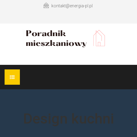
kontakt@energia-pl.pl
WYKOŃCZENIE MIESZKANIA
DESIGN ŁAZIENKI
Design kuchni
DESIGN KUCHNI