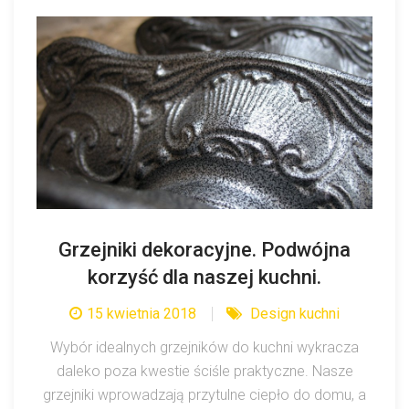
Grzejniki dekoracyjne. Podwójna
korzyść dla naszej kuchni.
15 kwietnia 2018
Design kuchni
Wybór idealnych grzejników do kuchni wykracza
daleko poza kwestie ściśle praktyczne. Nasze
grzejniki wprowadzają przytulne ciepło do domu, a