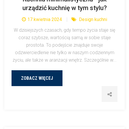
urządzić kuchnię w tym stylu?
17 kwietnia 2024
Design kuchni
W dzisiejszych czasach, gdy tempo życia staje się
coraz szybsze, wartością samą w sobie staje
prostota. To podejście znajduje swoje
odzwierciedlenie nie tylko w naszym codziennym
życiu, ale także w aranżacji wnętrz. Szczególnie w...
ZOBACZ WIĘCEJ