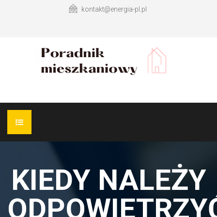
kontakt@energia-pl.pl
WYKOŃCZENIE MIESZKANIA
KIEDY NALEŻY
DESIGN ŁAZIENKI
ODPOWIETRZY
DESIGN KUCHNI