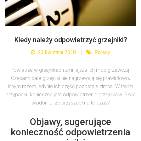
Kiedy należy odpowietrzyć grzejniki?
23 kwietnia 2018
Porady
Powietrze w grzejnikach zmniejsza ich moc grzewczą.
Czasami całe grzejniki nie nagrzewają się prawidłowo,
innym razem jedynie ich część pozostaje zimna. W takim
przypadku konieczne jest odpowietrzenie grzejników. Skąd
wiadomo, że przyszedł na to czas?
Objawy, sugerujące
konieczność odpowietrzenia