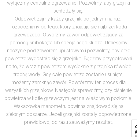
wyłączmy centralne ogrzewanie. Pozwólmy, aby grzejniki
schłodziły się.
Odpowietrzajmy każdy grzejnik, po jednym na raz i
rozpocznijmy od tego, który znajduje się najbliżej kotła
grzewczego. Otwórzmy zawór odpowietrzający za
pomocą śrubokręta lub specjalnego klucza. Umieśćmy
naczynie pod zaworem upustowym i pozwólmy, aby całe
powietrze wydostało się z grzejnika. Bądźmy przygotowani
na to, że wraz z powietrzem wycieknie z grzejnika również
trochę wody. Gdy całe powietrze zostanie usunięte,
możemy zamknąć zawór. Powtórzmy ten proces dla
wszystkich grzejników. Następnie sprawdźmy, czy ciśnienie
powietrza w kotle grzewczym jest na właściwym poziomie.
Wskazówka manometru powinna znajdować się na
zielonym obszarze. Jeżeli grzejniki zostały odpowietrzone
prawidłowo, od razu zauważymy rezultat.
Kont