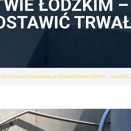
IE ŁÓDZKIM –
OSTAWIĆ TRWAŁ
Nowoczesne budowanie w województwie łódzkim – sprawdź, z