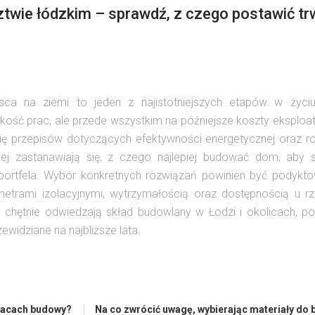
ie łódzkim – sprawdź, z czego postawić tr
ca na ziemi to jeden z najistotniejszych etapów w życi
kość prac, ale przede wszystkim na późniejsze koszty eksploat
ię przepisów dotyczących efektywności energetycznej oraz r
ej zastanawiają się, z czego najlepiej budować dom, aby s
portfela. Wybór konkretnych rozwiązań powinien być podykto
metrami izolacyjnymi, wytrzymałością oraz dostępnością u rz
y chętnie odwiedzają skład budowlany w Łodzi i okolicach, p
ewidziane na najbliższe lata.
placach budowy?
Na co zwrócić uwagę, wybierając materiały do