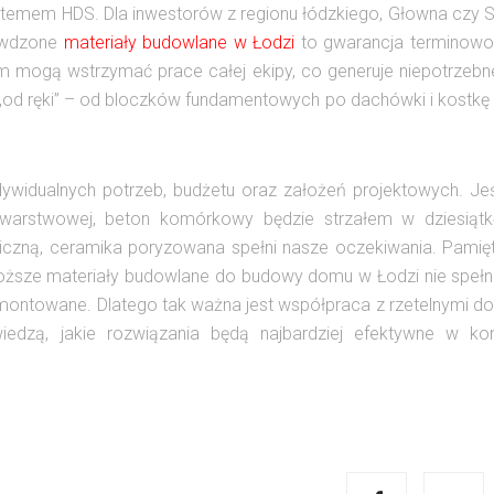
stemem HDS. Dla inwestorów z regionu łódzkiego, Głowna czy 
rawdzone
materiały budowlane w Łodzi
to gwarancja terminowoś
jem mogą wstrzymać prace całej ekipy, co generuje niepotrzebn
 „od ręki” – od bloczków fundamentowych po dachówki i kostk
ywidualnych potrzeb, budżetu oraz założeń projektowych. Jeś
owarstwowej, beton komórkowy będzie strzałem w dziesiątkę
iczną, ceramika poryzowana spełni nasze oczekiwania. Pamięt
ższe materiały budowlane do budowy domu w Łodzi nie spełni
 zamontowane. Dlatego tak ważna jest współpraca z rzetelnymi d
iedzą, jakie rozwiązania będą najbardziej efektywne w ko