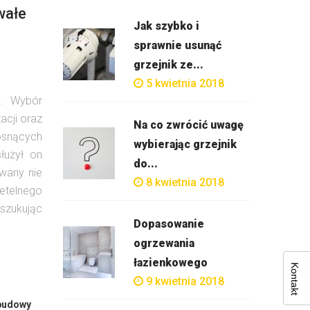
wałe
Jak szybko i
sprawnie usunąć
grzejnik ze...
5 kwietnia 2018
u. Wybór
acji oraz
Na co zwrócić uwagę
osnących
wybierając grzejnik
łużył on
do...
wany nie
8 kwietnia 2018
etelnego
oszukując
Dopasowanie
ogrzewania
łazienkowego
Kontakt
9 kwietnia 2018
 budowy