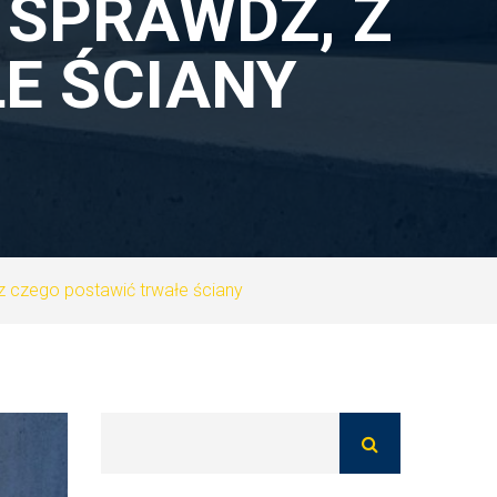
 SPRAWDŹ, Z
E ŚCIANY
 czego postawić trwałe ściany