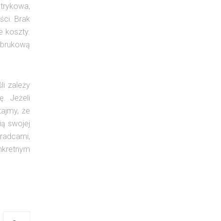
Strykowa,
ci. Brak
e koszty.
ę brukową
li zależy
. Jeżeli
ajmy, że
ą swojej
oradcami,
nkretnym