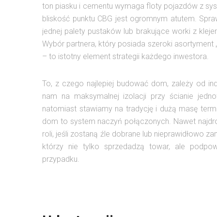
ton piasku i cementu wymaga floty pojazdów z sy
bliskość punktu CBG jest ogromnym atutem. Sp
jednej palety pustaków lub brakujące worki z kle
Wybór partnera, który posiada szeroki asortyment
– to istotny element strategii każdego inwestora.
To, z czego najlepiej budować dom, zależy od ind
nam na maksymalnej izolacji przy ścianie jedn
natomiast stawiamy na tradycję i dużą masę term
dom to system naczyń połączonych. Nawet najdro
roli, jeśli zostaną źle dobrane lub nieprawidłowo
którzy nie tylko sprzedadzą towar, ale podpow
przypadku.