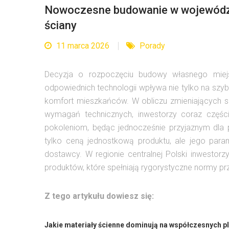
Nowoczesne budowanie w województw
ściany
11 marca 2026
Porady
Decyzja o rozpoczęciu budowy własnego miejs
odpowiednich technologii wpływa nie tylko na szyb
komfort mieszkańców. W obliczu zmieniających s
wymagań technicznych, inwestorzy coraz części
pokoleniom, będąc jednocześnie przyjaznym dla 
tylko ceną jednostkową produktu, ale jego para
dostawcy. W regionie centralnej Polski inwestorz
produktów, które spełniają rygorystyczne normy prz
Z tego artykułu dowiesz się:
Jakie materiały ścienne dominują na współczesnych 